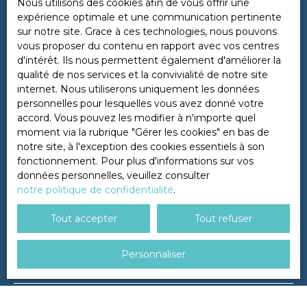
Nous utilisons des cookies afin de vous offrir une
expérience optimale et une communication pertinente
sur notre site. Grace à ces technologies, nous pouvons
Ne manquez plus aucun bien
vous proposer du contenu en rapport avec vos centres
d'intérêt. Ils nous permettent également d'améliorer la
correspondant à votre recherche
qualité de nos services et la convivialité de notre site
!
internet. Nous utiliserons uniquement les données
personnelles pour lesquelles vous avez donné votre
accord. Vous pouvez les modifier à n'importe quel
Prénom
moment via la rubrique ″Gérer les cookies″ en bas de
notre site, à l'exception des cookies essentiels à son
fonctionnement. Pour plus d'informations sur vos
Nom
données personnelles, veuillez consulter
notre politique de confidentialité
.
Email
Tout accepter
Tout refuser
Type d'offre
Location
Personnaliser
Type de bien
Stationnement