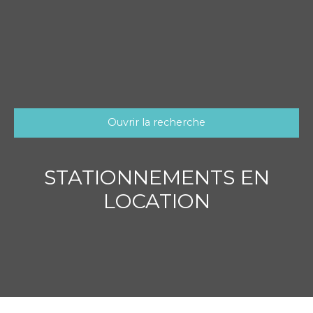
Ouvrir la recherche
Type d'offre
Location
STATIONNEMENTS EN
Type de bien
LOCATION
Stationnement
Localisation
Loyer max (€/mois)