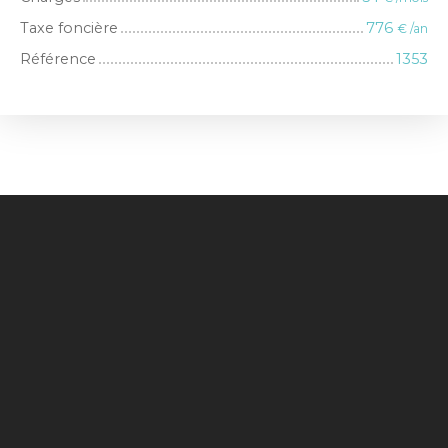
Taxe foncière
776
€ /an
Référence
1353
+
−