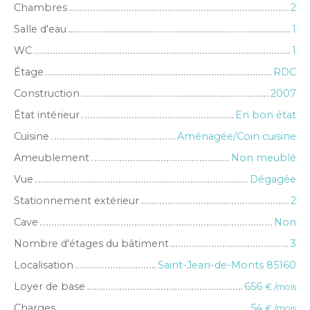
Chambres
2
Salle d'eau
1
WC
1
Étage
RDC
Construction
2007
État intérieur
En bon état
Cuisine
Aménagée/Coin cuisine
Ameublement
Non meublé
Vue
Dégagée
Stationnement extérieur
2
Cave
Non
Nombre d'étages du bâtiment
3
Localisation
Saint-Jean-de-Monts 85160
Loyer de base
656
€ /mois
Charges
54
€ /mois