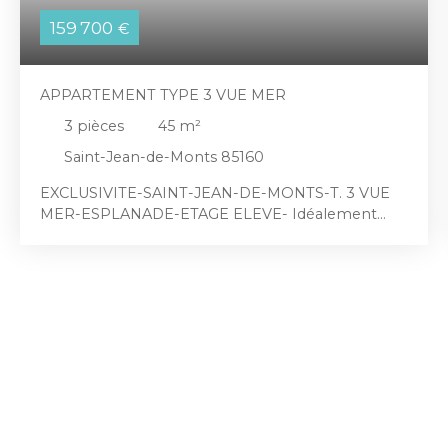
159 700
€
APPARTEMENT TYPE 3 VUE MER
3
pièces
45
m²
Saint-Jean-de-Monts 85160
EXCLUSIVITE-SAINT-JEAN-DE-MONTS-T. 3 VUE
MER-ESPLANADE-ETAGE ELEVE- Idéalement
situé dans le secteur prisé Esplanade de la Mer –
Estacade – Thalasso, découvrez ce charmant
appartement T3 situé en étage élevé, au sein
d’une petite copropriété sécurisée comprenant :
une entrée avec placard de rangement, 2
chambres dont une avec placard de rangement,
une salle d'eau, un W. C indépendant, un coin
cuisine aménagée et équipée ouverte sur une
pièce de vie donnant sur un balcon avec vue mer.
Volets électriques. Cave. Parking commun. Nous
sommes syndic de cette copropriété. Pas de