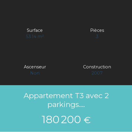
Surface
Pièces
53.14
m²
3
Ascenseur
Construction
Non
2007
Appartement T3 avec 2
parkings....
180 200
€