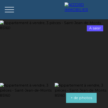
A saisir
Accueil
Acheter
Louer
Vendre
Syndic
Estimation
+ de photos