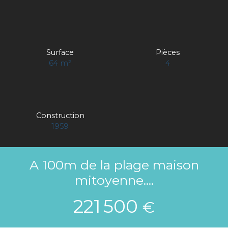
Surface
Pièces
64
m²
4
Construction
1959
A 100m de la plage maison
mitoyenne....
221 500
€