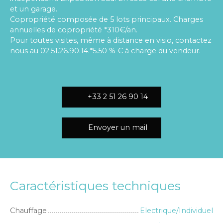
et un garage.
Copropriété composée de 5 lots principaux. Charges
annuelles de copropriété *310€/an.
Pour toutes visites, même à distance en visio, contactez
nous au 02.51.26.90.14.*5.50 % € à charge du vendeur.
+33 2 51 26 90 14
Envoyer un mail
Caractéristiques techniques
Chauffage
Electrique/Individuel