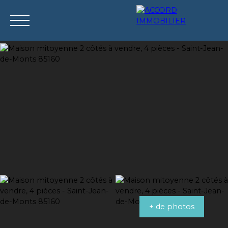
Accueil
Acheter
Louer
Vendre
Syndic
Estimation
+ de photos