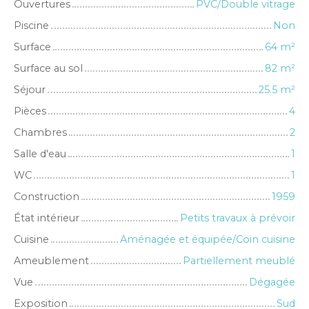
Ouvertures
PVC/Double vitrage
Piscine
Non
Surface
64
m²
Surface au sol
82
m²
Séjour
25.5
m²
Pièces
4
Chambres
2
Salle d'eau
1
WC
1
Construction
1959
État intérieur
Petits travaux à prévoir
Cuisine
Aménagée et équipée/Coin cuisine
Ameublement
Partiellement meublé
Vue
Dégagée
Exposition
Sud