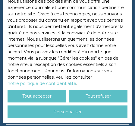
Nous utilisons des cookies afin de vous offrir une
expérience optimale et une communication pertinente
sur notre site. Grace à ces technologies, nous pouvons
Ne manquez plus aucun bien
vous proposer du contenu en rapport avec vos centres
d'intérêt. Ils nous permettent également d'améliorer la
correspondant à votre recherche
qualité de nos services et la convivialité de notre site
!
internet. Nous utiliserons uniquement les données
personnelles pour lesquelles vous avez donné votre
accord. Vous pouvez les modifier à n'importe quel
Prénom
moment via la rubrique ″Gérer les cookies″ en bas de
notre site, à l'exception des cookies essentiels à son
fonctionnement. Pour plus d'informations sur vos
Nom
données personnelles, veuillez consulter
notre politique de confidentialité
.
Email
Tout accepter
Tout refuser
Type d'offre
Vente
Personnaliser
Type de bien
Terrain
Localisation